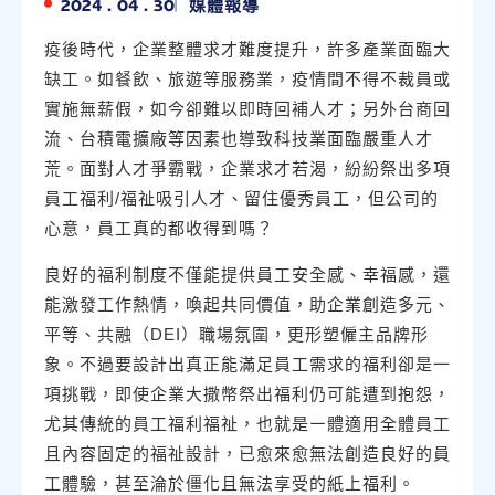
2024 . 04 . 30
媒體報導
疫後時代，企業整體求才難度提升，許多產業面臨大
缺工。如餐飲、旅遊等服務業，疫情間不得不裁員或
實施無薪假，如今卻難以即時回補人才；另外台商回
流、台積電擴廠等因素也導致科技業面臨嚴重人才
荒。面對人才爭霸戰，企業求才若渴，紛紛祭出多項
員工福利/福祉吸引人才、留住優秀員工，但公司的
心意，員工真的都收得到嗎？
良好的福利制度不僅能提供員工安全感、幸福感，還
能激發工作熱情，喚起共同價值，助企業創造多元、
平等、共融（DEI）職場氛圍，更形塑僱主品牌形
象。不過要設計出真正能滿足員工需求的福利卻是一
項挑戰，即使企業大撒幣祭出福利仍可能遭到抱怨，
尤其傳統的員工福利福祉，也就是㇐體適用全體員工
且內容固定的福祉設計，已愈來愈無法創造良好的員
工體驗，甚至淪於僵化且無法享受的紙上福利。