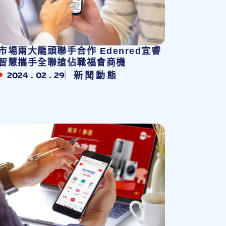
市場兩大龍頭聯手合作 Edenred宜睿
智慧攜手全聯搶佔職福會商機
2024 . 02 . 29
新聞動態