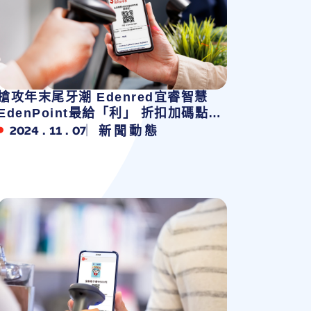
搶攻年末尾牙潮 Edenred宜睿智慧
EdenPoint最給「利」 折扣加碼點數
回饋，放大你的年終福利
2024 . 11 . 07
新聞動態