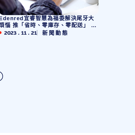
Edenred宜睿智慧為福委解決尾牙大
煩惱 推「省時、零庫存、零配送」 超
夯尾牙數位採購專案
2023 . 11 . 21
新聞動態