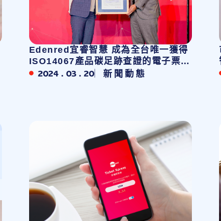
Edenred宜睿智慧 成為全台唯一獲得
ISO14067產品碳足跡查證的電子票券
商 肯定近30家企業及品牌商家共同響
2024 . 03 . 20
新聞動態
應環境永續