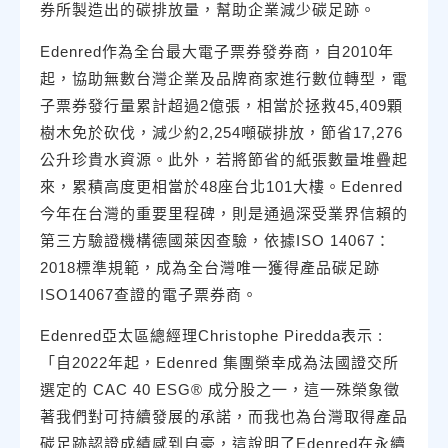
券所製造出的碳排放量，幫助企業減少碳足跡。
Edenred作為全台最大電子票券發券商，自2010年
起，協助無數台灣企業及品牌商家進行數位轉型，電
子票券發行量累計超過2億張，相當於拯救45,409顆
樹木免於砍伐，減少約2,254噸碳排放，節省17,276
公升珍貴水資源。此外，若將節省的紙張數量堆疊起
來，累積高度更相當於48座台北101大樓。Edenred
今年在台灣的重要里程碑，則是通過深受業界信賴的
第三方驗證機構德國萊因查驗，依據ISO 14067：
2018標準規範，成為全台灣唯一獲得產品碳足跡
ISO14067查證的電子票券商。
Edenred亞太區總經理Christophe Piredda表示 :
「自2022年起，Edenred 集團榮幸成為法國證交所
選定的 CAC 40 ESG® 成分股之一，這一殊榮象徵
著我們對可持續發展的承諾，而我也為台灣取得產品
碳足跡認證成績感到自豪，這說明了Edenred在永續