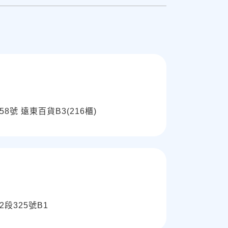
號 遠東百貨B3(216櫃)
段325號B1