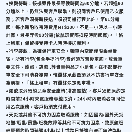
●接機待時：接機案件最長等候時間為60分鐘，若超過60
分鐘以上，仍無法與客戶聯繫，則視同客戶已使用乙次服
務；若客戶須待時接送，須視司機行程允許，第61分鐘
起，每小時酌收待時費用NT$300，不足一小時以一小時
計算，最長等候90分鐘(依航班實際抵達時間起算)。「格
上租車」保留接受持卡人待時接送權利。
●行李裝載：為確保行車安全，轎車內空間僅限乘坐貴
賓，所有行李(包含手提行李)皆必須放置後車廂，放置重
要文件、護照、錢包..等貴重物品之小肩包，在不影響行
車安全下可隨身攜帶，惟最終承載量須以不妨害行車安全
為前提，「格上租車」有最終決定派車權。
●如欲取消預約兒童安全座椅(增高座墊)，客戶須於原約定
時間前24小時來電服務專線取消，24小時內取消者視同使
用乙次服務，客戶仍須支付費用。
●天災或其他不可抗力因素取消服務：如因國內/國外天災
地變/戰亂/暴動/班機故障等其他不可抗力因素，致原航班
較原預約時間延遲4小時以上或跨日抵達台灣而無法臨時