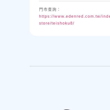
門市查詢：
https://www.edenred.com.tw/in
store/teishoku8/