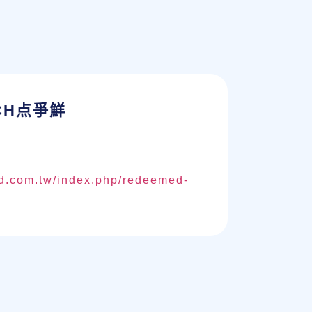
UCH点爭鮮
d.com.tw/index.php/redeemed-